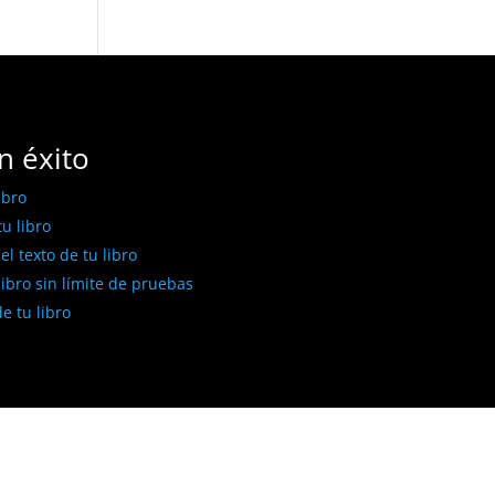
n éxito
ibro
u libro
l texto de tu libro
libro sin límite de pruebas
e tu libro