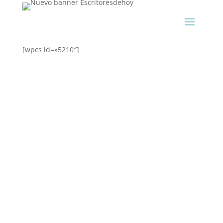
[wpcs id=»5210″]