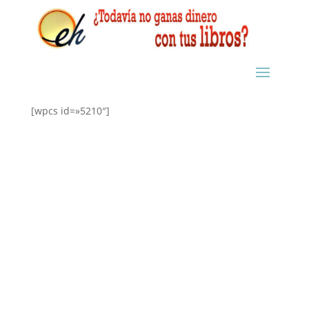
[wpcs id=»5210″]