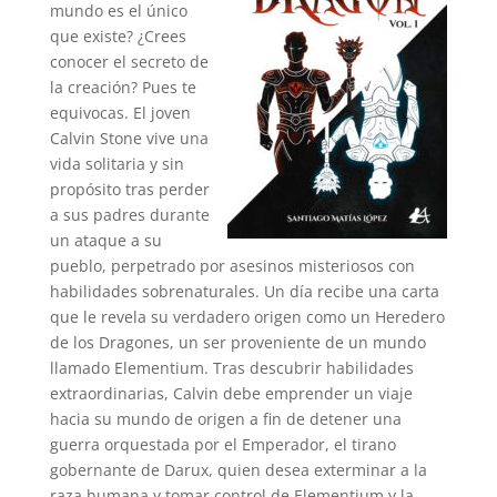
mundo es el único
que existe? ¿Crees
conocer el secreto de
la creación? Pues te
equivocas. El joven
Calvin Stone vive una
vida solitaria y sin
propósito tras perder
a sus padres durante
un ataque a su
pueblo, perpetrado por asesinos misteriosos con
habilidades sobrenaturales. Un día recibe una carta
que le revela su verdadero origen como un Heredero
de los Dragones, un ser proveniente de un mundo
llamado Elementium. Tras descubrir habilidades
extraordinarias, Calvin debe emprender un viaje
hacia su mundo de origen a fin de detener una
guerra orquestada por el Emperador, el tirano
gobernante de Darux, quien desea exterminar a la
raza humana y tomar control de Elementium y la