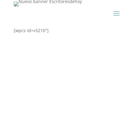
[wpcs id=»5210″]