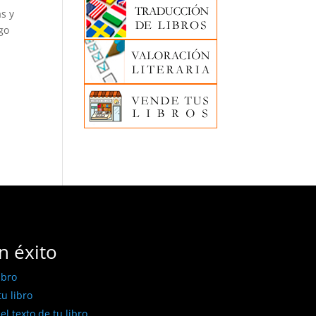
s y
ego
n éxito
ibro
u libro
l texto de tu libro