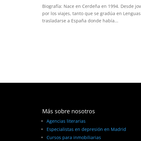
Biografía: Nace en Cerdeña en 1994. Desde jo
por los viajes, tanto que se gradúa en Lenguas y
trasladarse a España donde había...
Más sobre nosotros
Agencias literarias
Especialistas en depresión en Madrid
Cursos para inmobiliarias