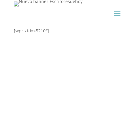
[wpcs id=»5210″]