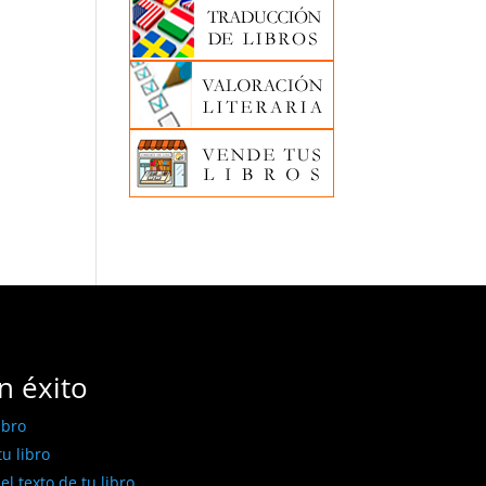
n éxito
ibro
u libro
l texto de tu libro