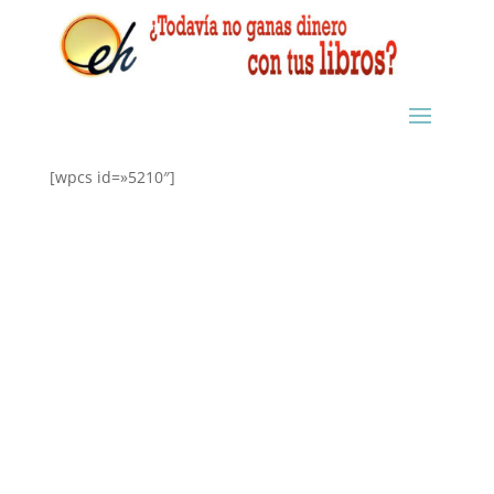
[wpcs id=»5210″]