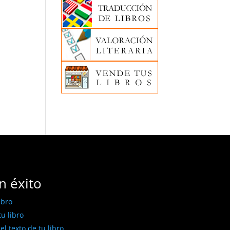
n éxito
ibro
u libro
l texto de tu libro