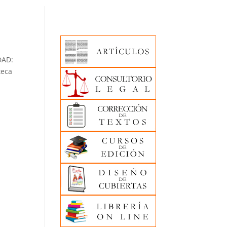
DAD:
teca