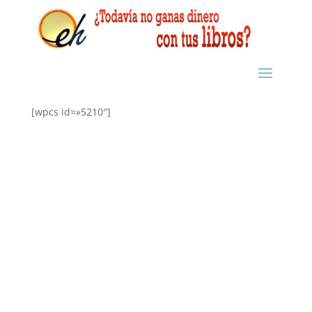
[wpcs id=»5210″]