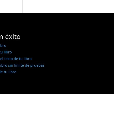
n éxito
ibro
u libro
l texto de tu libro
libro sin límite de pruebas
e tu libro