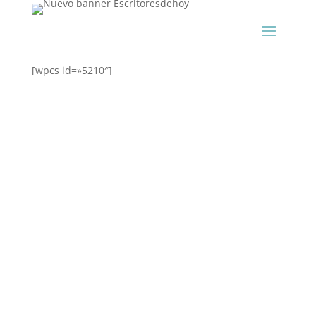
[wpcs id=»5210″]