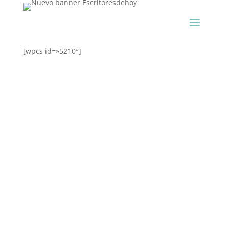
[wpcs id=»5210″]