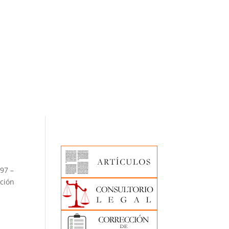
97 –
cción