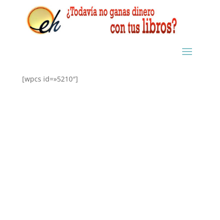
[wpcs id=»5210″]