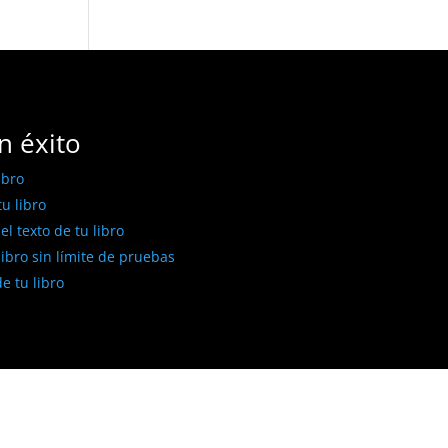
n éxito
ibro
u libro
l texto de tu libro
libro sin límite de pruebas
e tu libro