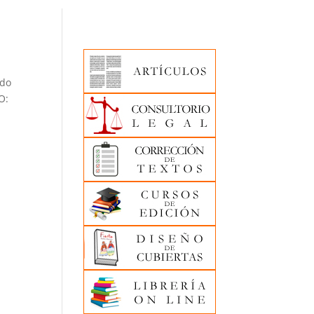
ado
O: