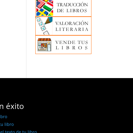
n éxito
ibro
u libro
l texto de tu libro