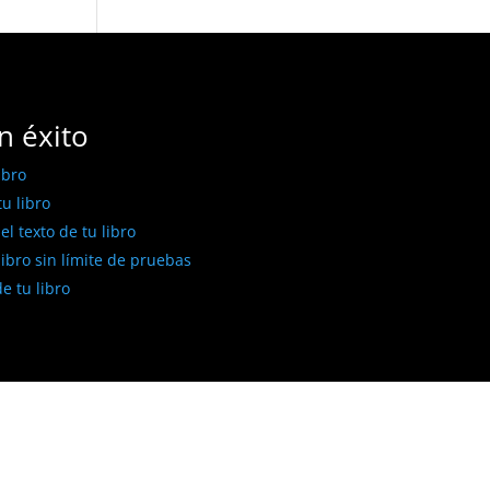
n éxito
ibro
u libro
l texto de tu libro
libro sin límite de pruebas
e tu libro