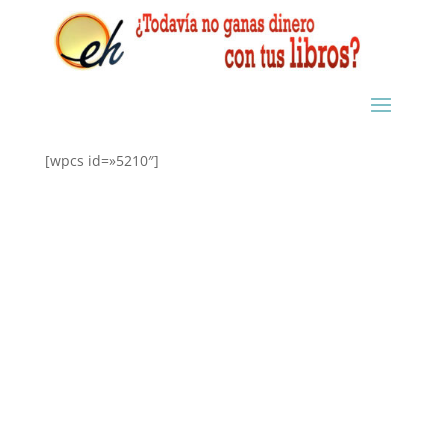
[wpcs id=»5210″]