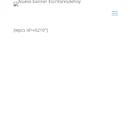
[wpcs id=»5210″]