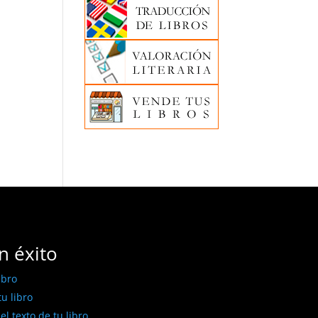
n éxito
ibro
u libro
l texto de tu libro