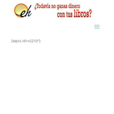
[wpcs id=»5210″]