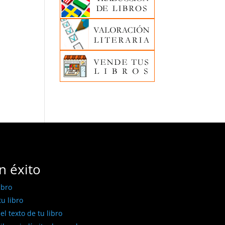
n éxito
ibro
u libro
l texto de tu libro