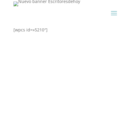
[wpcs id=»5210″]