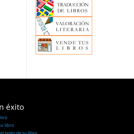
n éxito
ibro
u libro
l texto de tu libro