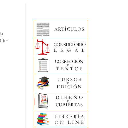
la
sía –