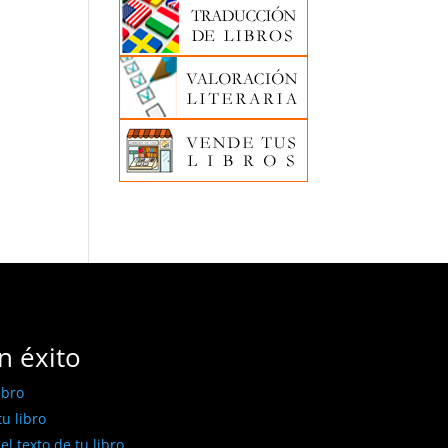
n éxito
ibro
u libro
l texto de tu libro