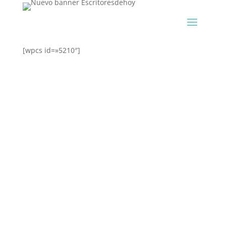
[wpcs id=»5210″]