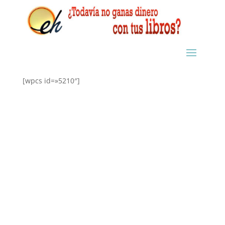
[wpcs id=»5210″]