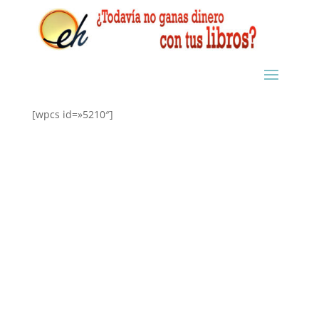
[wpcs id=»5210″]