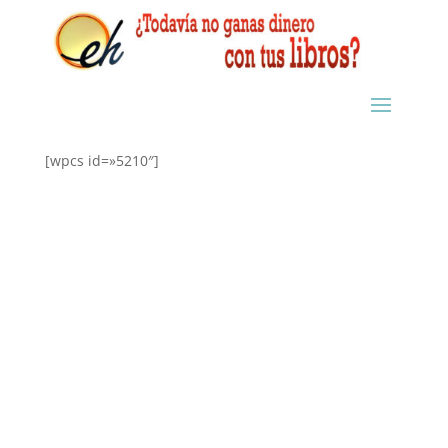
[wpcs id=»5210″]