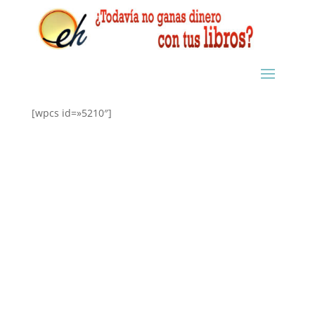
[wpcs id=»5210″]