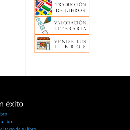
n éxito
ibro
u libro
l texto de tu libro