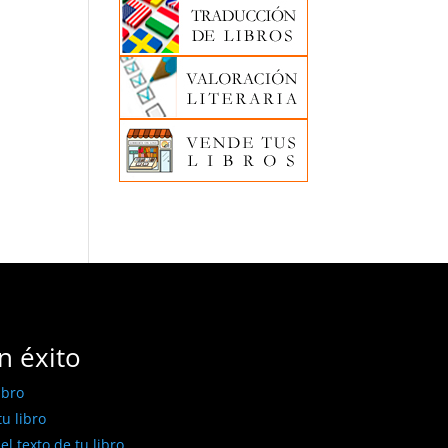
n éxito
ibro
u libro
l texto de tu libro