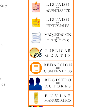
ión y
y
DAS:
:
s de