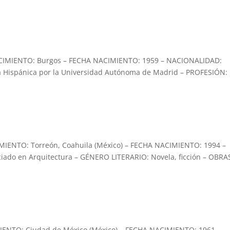
IMIENTO: Burgos – FECHA NACIMIENTO: 1959 – NACIONALIDAD:
ía Hispánica por la Universidad Autónoma de Madrid – PROFESIÓN:
IENTO: Torreón, Coahuila (México) – FECHA NACIMIENTO: 1994 –
ado en Arquitectura – GÉNERO LITERARIO: Novela, ficción – OBRA
ENTO: Ciudad de México (México) – FECHA NACIMIENTO: 1961 –