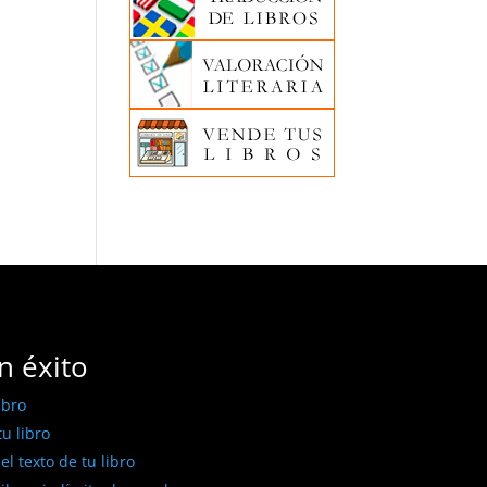
n éxito
ibro
u libro
l texto de tu libro