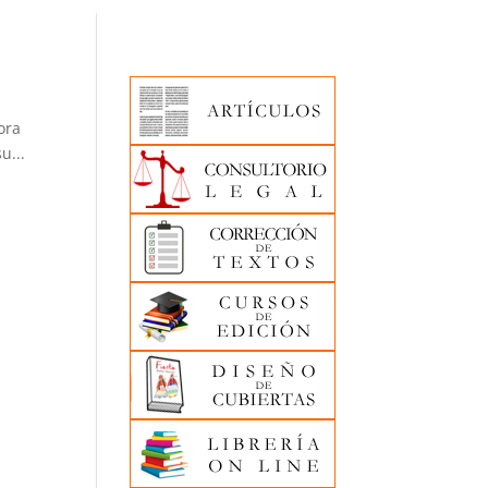
ora
u...