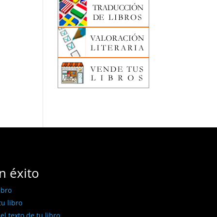
n éxito
ibro
u libro
l texto de tu libro