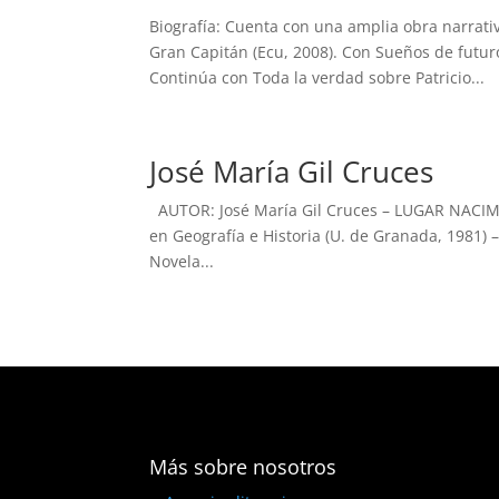
Biografía: Cuenta con una amplia obra narrativ
Gran Capitán (Ecu, 2008). Con Sueños de futur
Continúa con Toda la verdad sobre Patricio...
José María Gil Cruces
AUTOR: José María Gil Cruces – LUGAR NACIM
en Geografía e Historia (U. de Granada, 1981
Novela...
Más sobre nosotros