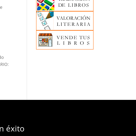
de
do
ARIO:
n éxito