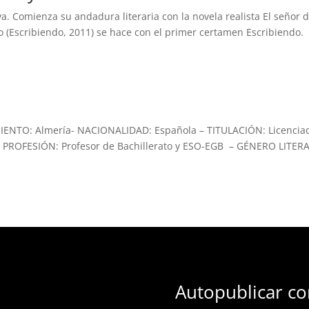
a. Comienza su andadura literaria con la novela realista El señor 
o (Escribiendo, 2011) se hace con el primer certamen Escribiendo.
IENTO: Almería- NACIONALIDAD: Española – TITULACIÓN: Licencia
) – PROFESIÓN: Profesor de Bachillerato y ESO-EGB – GÉNERO LITER
Autopublicar co