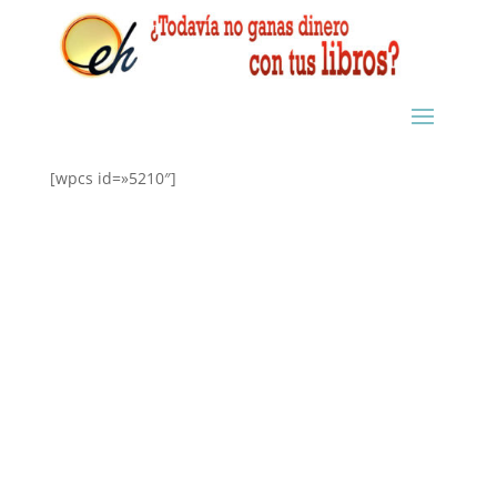
[wpcs id=»5210″]