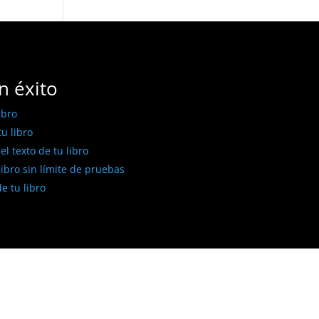
n éxito
ibro
u libro
l texto de tu libro
libro sin límite de pruebas
e tu libro