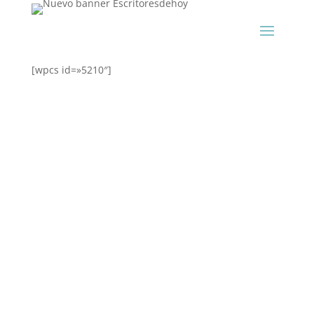
[wpcs id=»5210″]