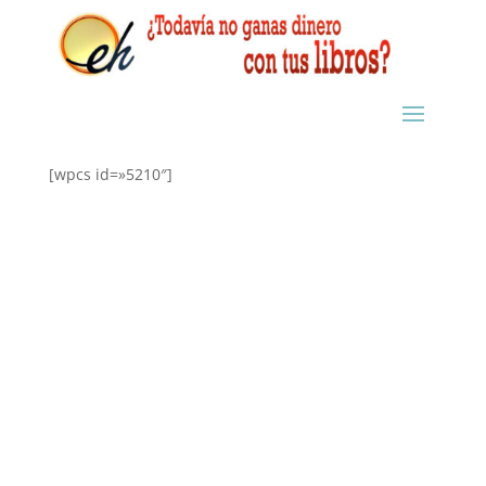
[wpcs id=»5210″]