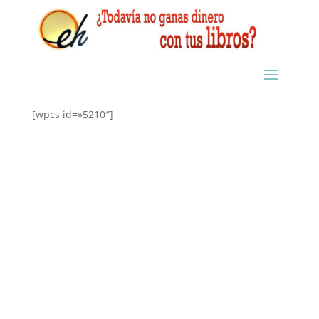
[wpcs id=»5210″]