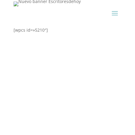
[wpcs id=»5210″]